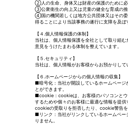
②人の生命、身体又は財産の保護のために必
③公衆衛生の向上又は児童の健全な育成の推
④国の機関若しくは地方公共団体又はその委
得ることにより当該事務の遂行に支障を及ぼ
【４.個人情報保護の体制】
当社は、個人情報保護を全社として取り組む
意見をうけたまわる体制を整えています。
【５.セキュリティ】
当社は、個人情報がお客様からお預かりして
【６.ホームページからの個人情報の収集】
■暗号化：当社が開設しているホームページか
とができます。
■cookie：cookieは、お客様のパソ
するためや個々のお客様に最適な情報を提供す
cookieの受取りを拒否したり、cookie警
■リンク：当社がリンクしているホームペー
りません。