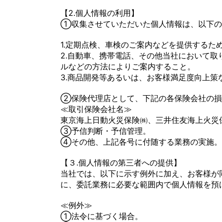
【2.個人情報の利用】
①収集させていただいた個人情報は、以下の
1.定期点検、車検のご案内などを提供する
2.自動車、携帯電話、その他当社において
ルなどの方法によりご案内すること。
3.商品開発等あるいは、お客様満足度向上
②保険代理店として、下記の各保険会社の損
≪取引保険会社名≫
東京海上日動火災保険㈱、三井住友海上火災
③予信判断・予信管理。
④その他、上記各号に付随する業務の実施。
【３.個人情報の第三者への提供】
当社では、以下に示す例外に加え、お客様が
に、委託業務に必要な範囲内で個人情報を預
≪例外≫
①法令に基づく場合。