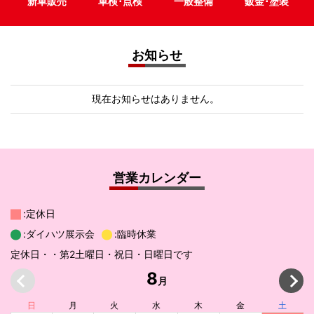
新車販売
車検･点検
一般整備
鈑金･塗装
お知らせ
現在お知らせはありません。
営業カレンダー
:定休日
:ダイハツ展示会
:臨時休業
定休日・・第2土曜日・祝日・日曜日です
8
月
日
月
火
水
木
金
土