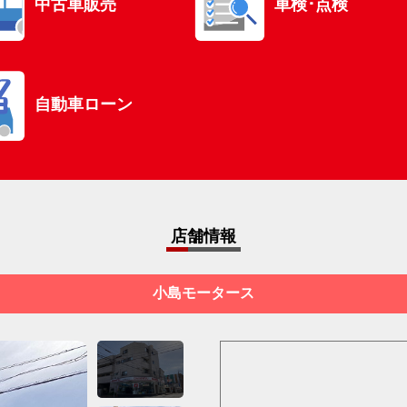
中古車販売
車検･点検
自動車ローン
店舗情報
小島モータース