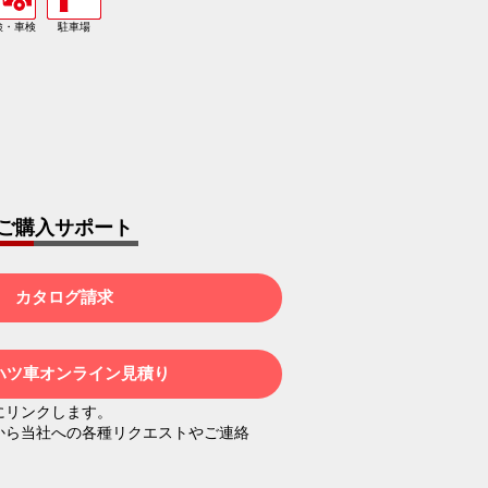
検・車検
駐車場
ご購入サポート
カタログ請求
ハツ車オンライン見積り
木
金
土
日
月
火
水
にリンクします。
3
4
5
から当社への各種リクエストやご連絡
27
28
29
30