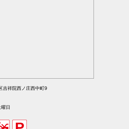
区吉祥院西ノ庄西中町9
土曜日