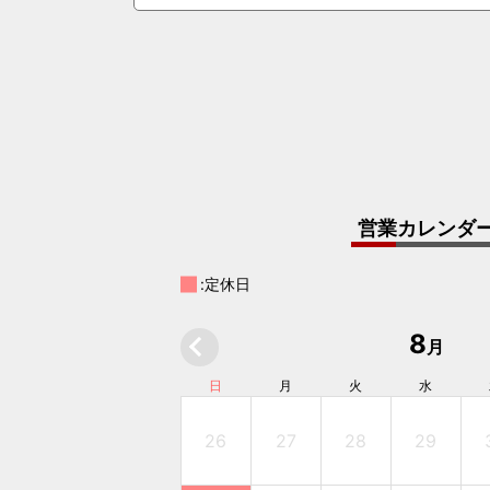
営業カレンダ
:定休日
8
月
日
月
火
水
26
27
28
29