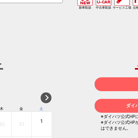
新車取扱
中古車取扱
サービス工場
点
ー
ダイ
木
金
土
日
月
火
水
※ダイハツ公式HP
1
1
2
※ダイハツ公式HP
30
31
30
31
はできません。