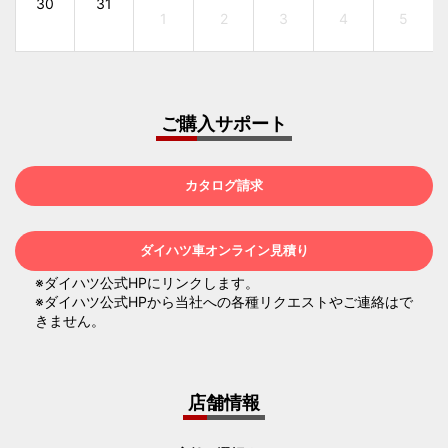
30
31
1
2
3
4
5
ご購入サポート
カタログ請求
ダイハツ車オンライン見積り
※ダイハツ公式HPにリンクします。
※ダイハツ公式HPから当社への各種リクエストやご連絡はで
きません。
店舗情報