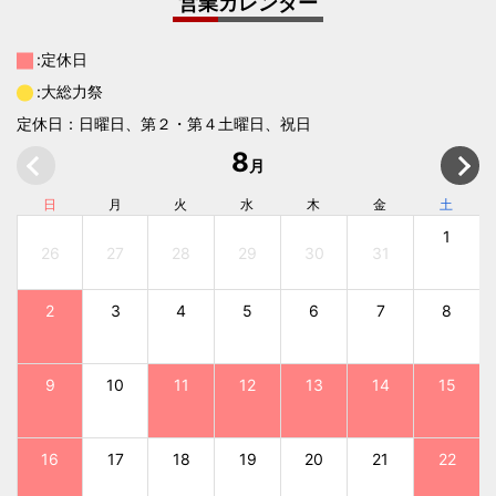
営業カレンダー
:定休日
:大総力祭
定休日：日曜日、第２・第４土曜日、祝日
8
月
日
月
火
水
木
金
土
1
26
27
28
29
30
31
2
3
4
5
6
7
8
9
10
11
12
13
14
15
16
17
18
19
20
21
22