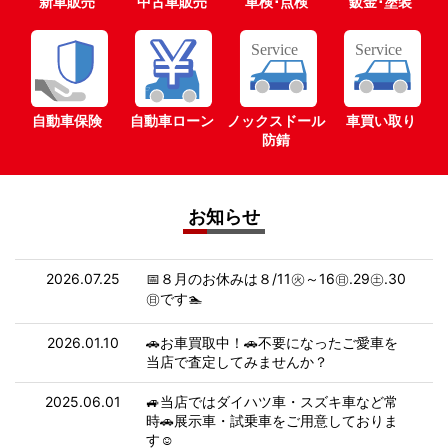
新車販売
中古車販売
車検･点検
鈑金･塗装
自動車保険
自動車ローン
ノックスドール
車買い取り
防錆
お知らせ
2026.07.25
📅８月のお休みは８/11㊋～16㊐.29㊏.30
㊐です🏊
2026.01.10
🚗お車買取中！🚗不要になったご愛車を
当店で査定してみませんか？
2025.06.01
🚙当店ではダイハツ車・スズキ車など常
時🚗展示車・試乗車をご用意しておりま
す☺